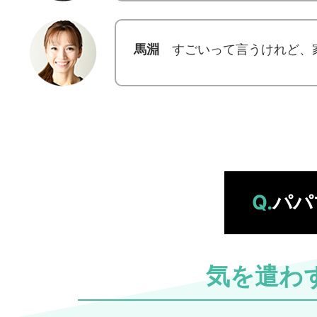
馬淵
すごいって言うけれど、
Q.
パパ
気を遣わ