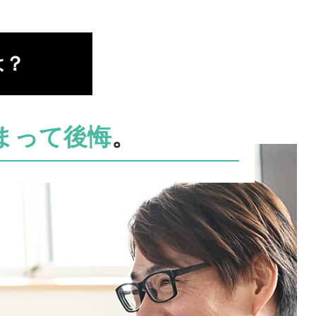
は？
まって後悔
。